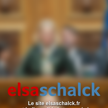
Le site elsaschalck.fr