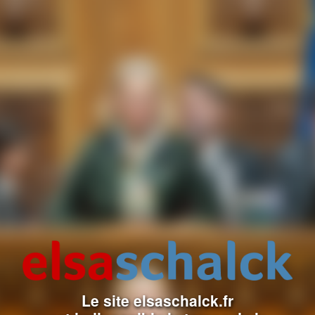
Le site elsaschalck.fr