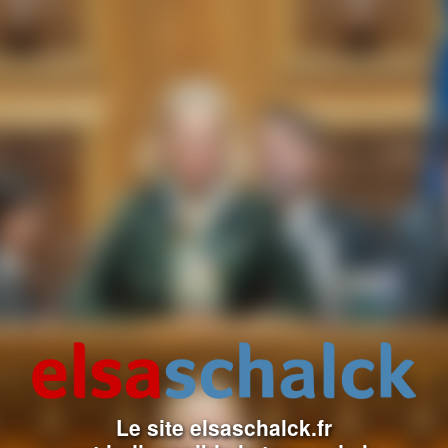
Le site elsaschalck.fr